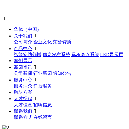
导航

华体（中国）
关于我们

公司简介
企业文化
荣誉资质
产品中心

智能安防领域
信息发布系统
远程会议系统
LED显示屏
案例展示
新闻资讯

公司新闻
行业新闻
通知公告
服务中心

服务理念
售后服务
解决方案
人才招聘

人才理念
招聘信息
联系我们

联系方式
在线留言